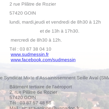
 rue Pilâtre de Rozier
57420 GOIN
undi, mardi,jeudi et vendredi de 8h30 à 12h
et de 13h à 17h30.
mercredi de 8h30 à 12h.
Tél : 03 87 38 04 10
www.sudmessin.fr
www.facebook.com/sudmessin
e Syndicat Mixte d'Assainissemnent Seille Aval (S
âtiment tertiaire de l'aéroport
, rue Pilâtre de Rozier
57420 GOIN
Tél : 03 87 57 48 58
Mail :
smasa-solgne@wanadoo.fr