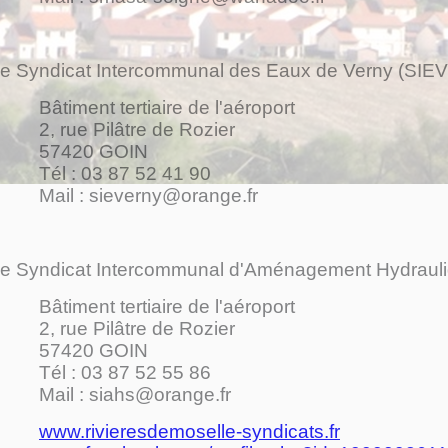
e Syndicat Intercommunal des Eaux de Verny (SIEV
âtiment tertiaire de l'aéroport
, rue Pilâtre de Rozier
57420 GOIN
Tél : 03 87 52 41 90
Mail :
sieverny@orange.fr
e Syndicat Intercommunal d'Aménagement Hydrauliq
âtiment tertiaire de l'aéroport
, rue Pilâtre de Rozier
57420 GOIN
Tél : 03 87 52 55 86
Mail : siahs@orange.fr
www.rivieresdemoselle-syndicats.fr