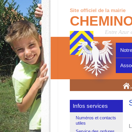
Site officiel de la mairie
CHEMIN
Entre Azur 
Notre
Assoc
>
Infos services
Numéros et contacts
utiles
L
Service des ordures