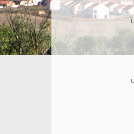
L
B
2
L
B
2