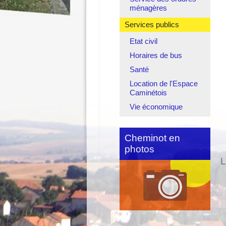
2
ménagères
Services publics
Etat civil
l
Horaires de bus
Santé
Location de l'Espace
Caminétois
Vie économique
Cheminot en
photos
L
B
2