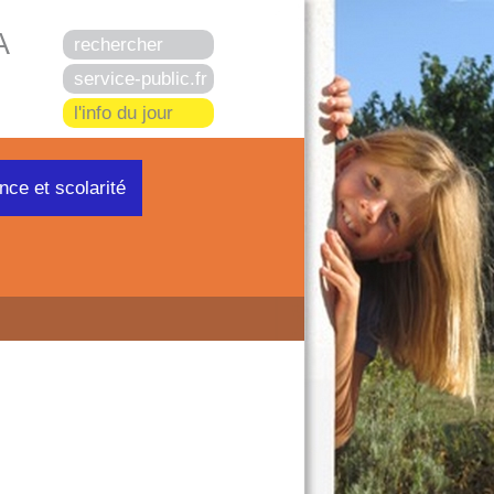
A
rechercher
service-public.fr
l'info du jour
nce et scolarité