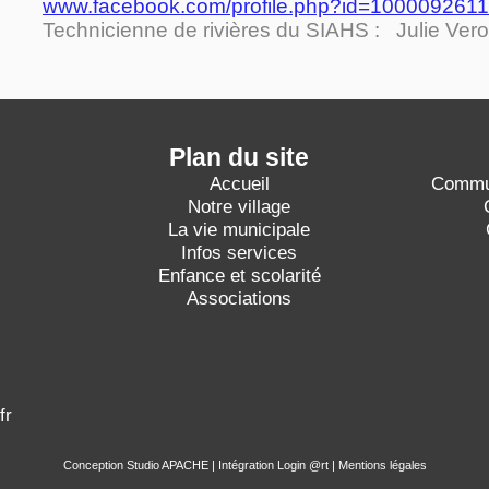
www.facebook.com/profile.php?id=100009261
echnicienne de rivières du SIAHS : Julie Ver
Plan du sit
e
Accueil
Commu
Notre village
La vie municipale
Infos services
Enfance et scolarité
Associations
fr
Conception
Studio APACHE
| Intégration
Login @rt
|
Mentions légales