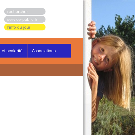
rechercher
service-public.fr
l'info du jour
et scolarité
Associations