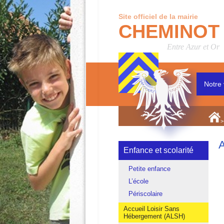
Site officiel de la mairie
CHEMINOT
Entre Azur et Or
Notre 
>
A
Enfance et scolarité
Petite enfance
L’école
Périscolaire
Accueil Loisir Sans
Hébergement (ALSH)