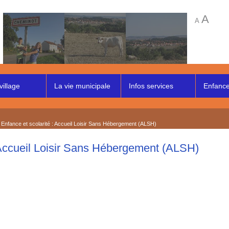
A
A
village
La vie municipale
Infos services
Enfance 
 Enfance et scolarité : Accueil Loisir Sans Hébergement (ALSH)
ccueil Loisir Sans Hébergement (ALSH)