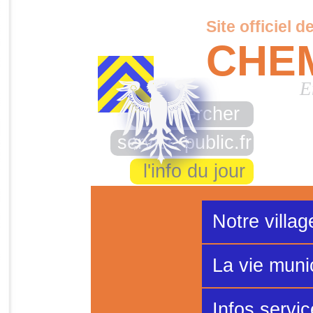
Site officiel d
CHE
E
rechercher
service-public.fr
l'info du jour
Notre villag
La vie muni
Infos servi