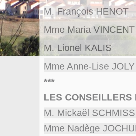
M. François HE
Mme Maria VINC
M. Lionel KA
Mme Anne-Lise J
***
LES CONSEILLERS
M. Mickaël SCHMIS
Mme Nadège JOCH