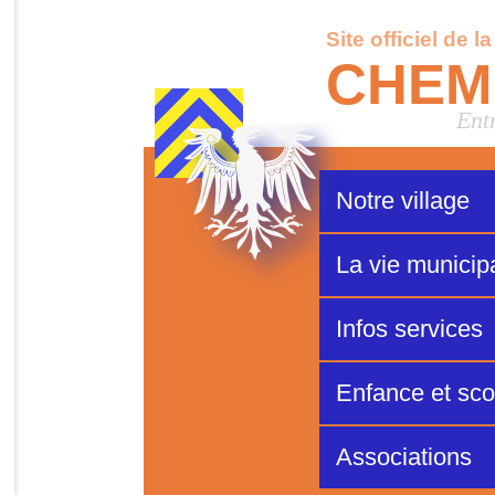
Site officiel de l
CHEM
Ent
Notre village
La vie municip
Infos services
Enfance et scol
Associations