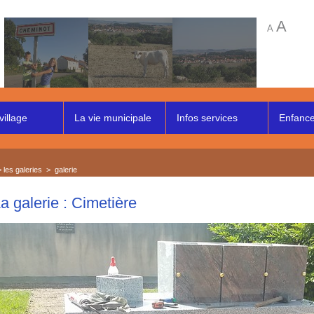
A
A
village
La vie municipale
Infos services
Enfance 
>
les galeries
>
galerie
a galerie : Cimetière