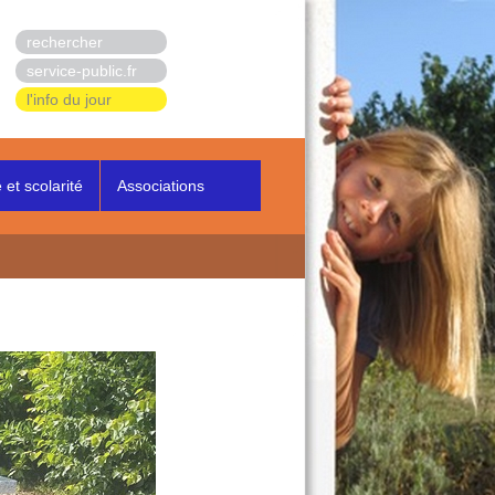
rechercher
service-public.fr
l'info du jour
et scolarité
Associations