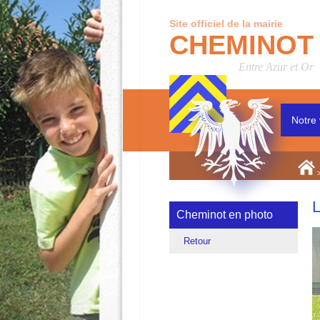
Site officiel de la mairie
CHEMINOT
Entre Azur et Or
Notre 
L
Cheminot en photo
Retour