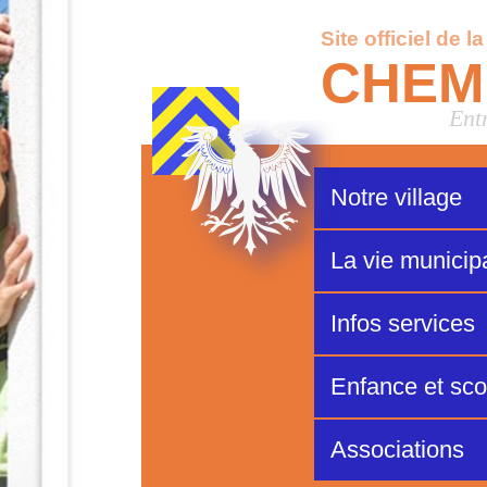
Site officiel de l
CHEM
Ent
Notre village
La vie municip
Infos services
Enfance et scol
Associations