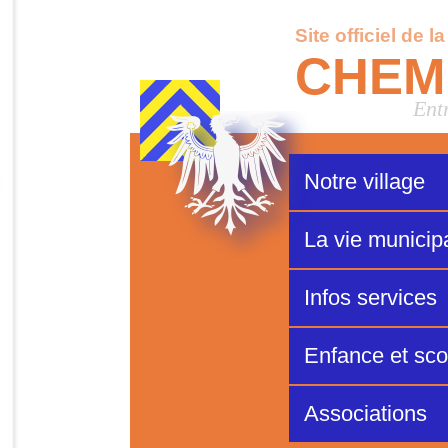
Site officiel de l
CHEM
Ent
Notre village
La vie municip
Infos services
Enfance et scol
Associations