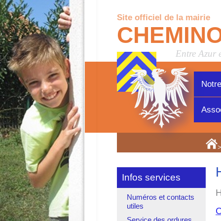
Site officiel de la mairie
CHEMIN
Entre Azur 
Notre
Assoc
>
Infos services
H
Numéros et contacts
utiles
C
Service des ordures