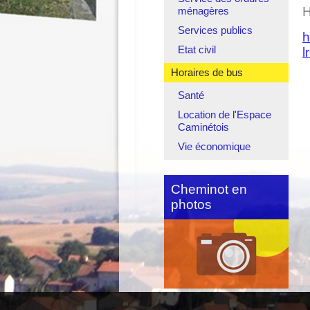
H
ménagères
Services publics
h
Etat civil
l
Horaires de bus
Santé
Location de l'Espace
Caminétois
Vie économique
Cheminot en
photos