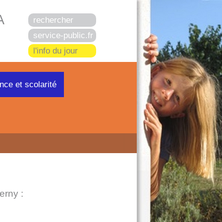
A
rechercher
service-public.fr
l'info du jour
nce et scolarité
erny :