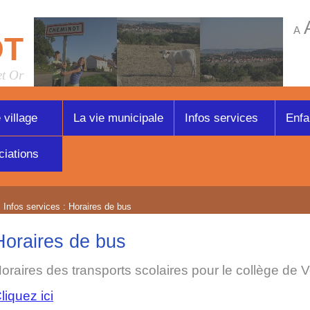
A
OT
et Or
 village
La vie municipale
Infos services
Enfa
iations
 Infos services : Horaires de bus
Horaires de bus
oraires des transports scolaires pour le collège de V
liquez ici