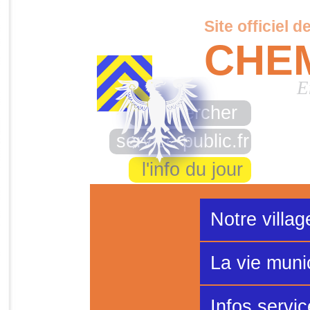
Site officiel d
CHE
E
rechercher
service-public.fr
l'info du jour
Notre villag
La vie muni
Infos servi