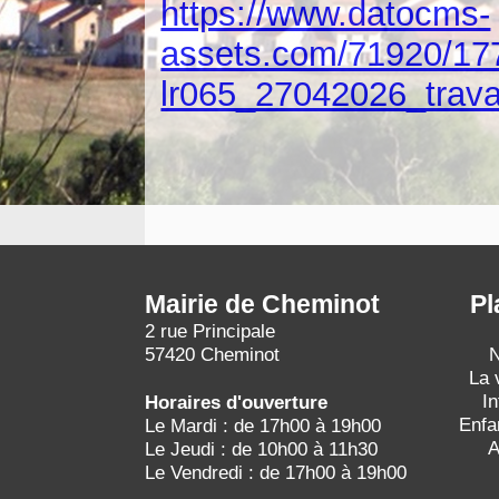
https://www.datocms-
assets.com/71920/17
lr065_27042026_trava
Mairie de Cheminot
Pl
2 rue Principale
57420 Cheminot
N
La 
I
Horaires d'ouverture
Enfa
Le Mardi : de 17h00 à 19h00
A
Le Jeudi : de 10h00 à 11h30
Le Vendredi : de 17h00 à 19h00