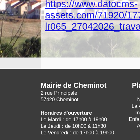
https://www.datocms-
assets.com/71920/17
lr065_27042026_trava
Mairie de Cheminot
Pl
2 rue Principale
57420 Cheminot
N
La 
I
Horaires d'ouverture
Enfa
Le Mardi : de 17h00 à 19h00
A
Le Jeudi : de 10h00 à 11h30
Le Vendredi : de 17h00 à 19h00