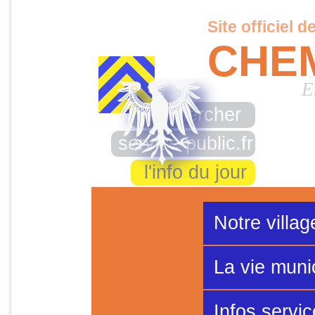
Site officiel d
CHE
E
rechercher
service-public.fr
l'info du jour
Notre villag
La vie muni
Infos servi