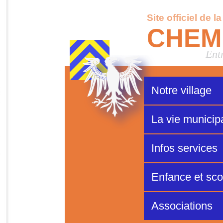
Site officiel de l
CHEM
Ent
Notre village
La vie municip
Infos services
Enfance et scol
Associations