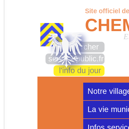
Site officiel d
CHE
E
rechercher
service-public.fr
l'info du jour
Notre villag
La vie muni
Infos servi