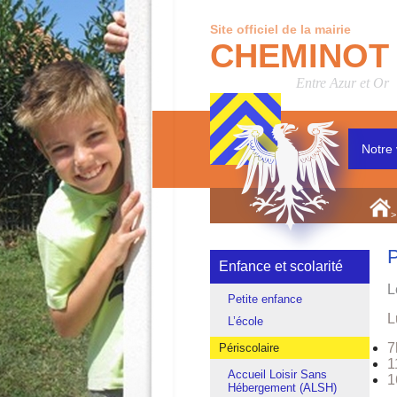
Site officiel de la mairie
CHEMINOT
Entre Azur et Or
Notre 
>
P
Enfance et scolarité
L
Petite enfance
L
L’école
7
Périscolaire
1
Accueil Loisir Sans
1
Hébergement (ALSH)