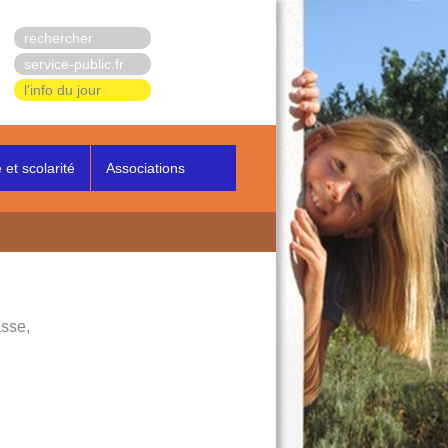
rechercher
service-public.fr
l'info du jour
et scolarité
Associations
asse,