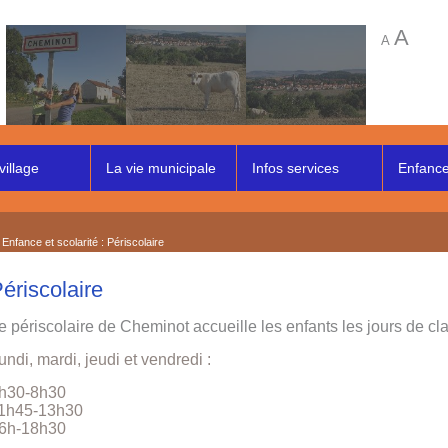
A
A
village
La vie municipale
Infos services
Enfance 
 Enfance et scolarité : Périscolaire
ériscolaire
e périscolaire de Cheminot accueille les enfants les jours de cl
undi, mardi, jeudi et vendredi :
h30-8h30
1h45-13h30
6h-18h30