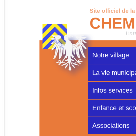
Site officiel de l
CHEM
Ent
Notre village
La vie municip
Infos services
Enfance et scol
Associations