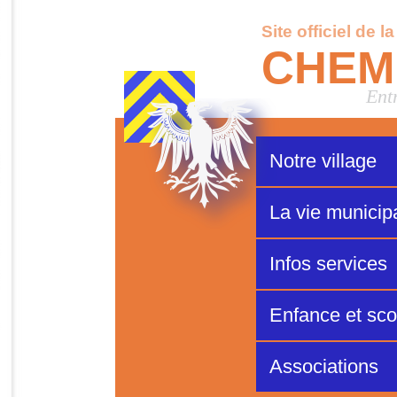
Site officiel de l
CHEM
Ent
Notre village
La vie municip
Infos services
Enfance et scol
Associations