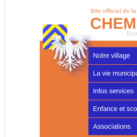
Site officiel de l
CHEM
Ent
Notre village
La vie municip
Infos services
Enfance et scol
Associations