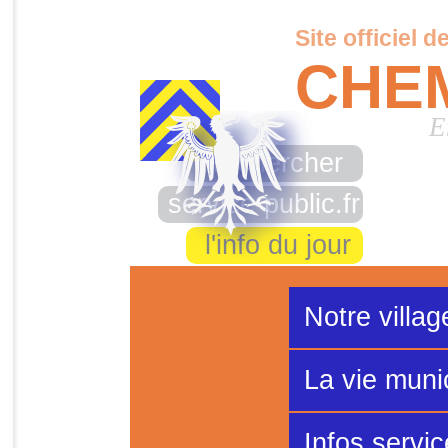
Site officiel d
CHE
E
rechercher
service-public.fr
l'info du jour
Notre villag
La vie muni
Infos servi